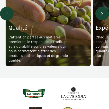
Qualité
Expé
L'attention portée aux matières
Chaque 
premières, le respect de la tradition
constit
et la durabilité sont les valeurs qui
connais
nous permettent d'offrir des
qualité 
produits authentiques et de grande
durabili
qualité.