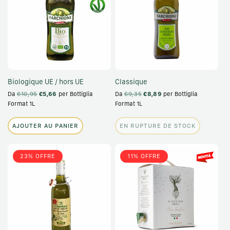
Biologique UE / hors UE
Classique
Da
€10,95
€5,66
per Bottiglia
Da
€9,35
€8,89
per Bottiglia
Format 1L
Format 1L
AJOUTER AU PANIER
EN RUPTURE DE STOCK
23% OFFRE
11% OFFRE