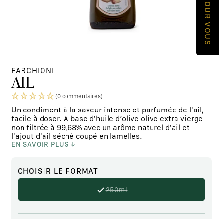
Ouvrir
le
FARCHIONI
contenu
AIL
média
1
dans
(0 commentaires)
une
Un condiment à la saveur intense et parfumée de l'ail,
fenêtre
modale
facile à doser. A base d'huile d’olive olive extra vierge
non filtrée à 99,68% avec un arôme naturel d'ail et
l'ajout d'ail séché coupé en lamelles.
EN SAVOIR PLUS
CHOISIR
LE FORMAT
250ml
Variante
épuisée
ou
non