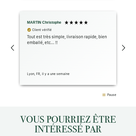
MARTIN Christophe
GR
Client vérifié
Tout est très simple, livraison rapide, bien
Le 
emballé, etc... !!
bon
cas
Lyon, FR, il y a une semaine
San 
Pause
VOUS POURRIEZ ÊTRE
INTÉRESSÉ PAR