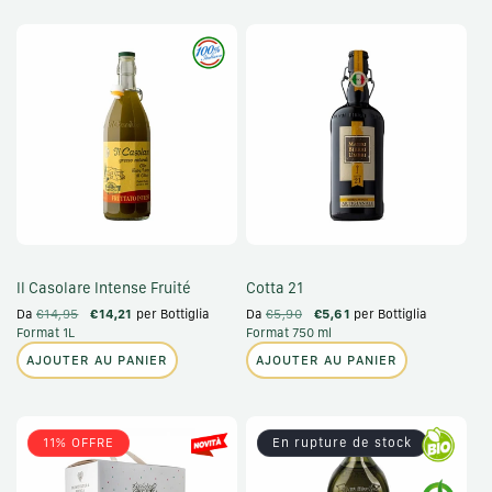
Il Casolare Intense Fruité
Cotta 21
Da
€14,95
€14,21
per Bottiglia
Da
€5,90
€5,61
per Bottiglia
Format 1L
Format 750 ml
AJOUTER AU PANIER
AJOUTER AU PANIER
11% OFFRE
En rupture de stock