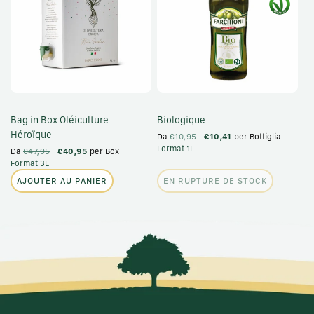
Bag in Box Oléiculture
Biologique
Héroïque
Da
€10,95
€10,41
per Bottiglia
Format 1L
Da
€47,95
€40,95
per Box
Format 3L
AJOUTER AU PANIER
EN RUPTURE DE STOCK