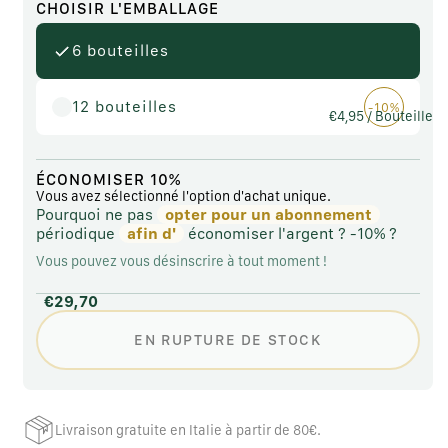
disponible
CHOISIR L'EMBALLAGE
6 bouteilles
12 bouteilles
-10%
€4,95
/ Bouteille
ÉCONOMISER 10%
Vous avez sélectionné l'option d'achat unique.
Pourquoi ne pas
opter pour un abonnement
périodique
afin d'
économiser l'argent ?
-10% ?
Vous pouvez vous désinscrire à tout moment !
€29,70
EN RUPTURE DE STOCK
Livraison gratuite en Italie à partir de 80€.