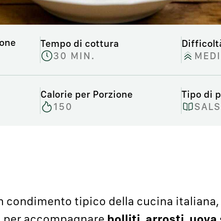
ione
Tempo di cottura
Difficolt
30 MIN.
MED
Calorie per Porzione
Tipo di p
150
SAL
 condimento tipico della cucina italiana, 
o per accompagnare
bolliti, arrosti, uova