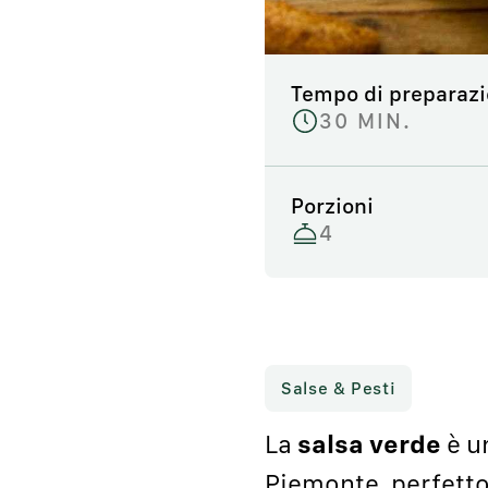
Tempo di preparaz
30 MIN.
Porzioni
4
Salse & Pesti
La
salsa verde
è un
Piemonte, perfett