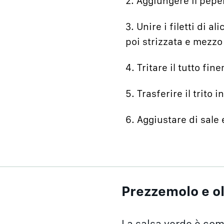
2. Aggiungere il pepero
3. Unire i filetti di a
poi strizzata e mezzo
4. Tritare il tutto fin
5. Trasferire il trito 
6. Aggiustare di sale 
Prezzemolo e oli
La salsa verde è comp