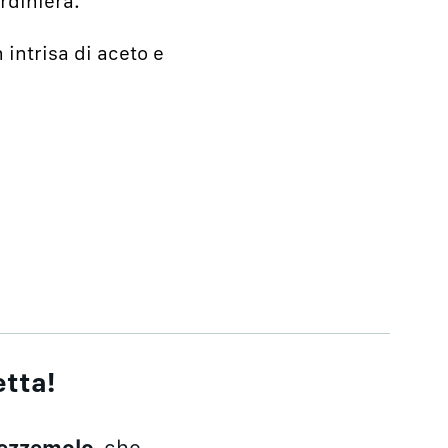
ardiniera.
n intrisa di aceto e
etta!
ezzemolo
, che