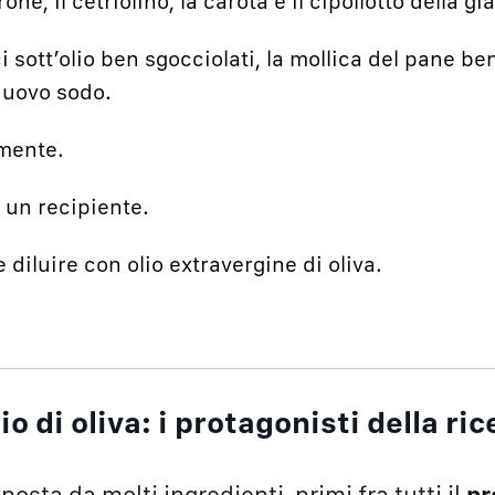
ne, il cetriolino, la carota e il cipollotto della gi
lici sott’olio ben sgocciolati, la mollica del pane be
 uovo sodo.
emente.
in un recipiente.
e diluire con olio extravergine di oliva.
o di oliva: i protagonisti della ric
osta da molti ingredienti, primi fra tutti il
pr