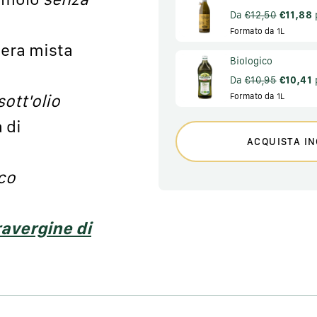
Da
€12,50
€11,88
Formato da 1L
iera mista
Biologico
Da
€10,95
€10,41
sott'olio
Formato da 1L
 di
ACQUISTA IN
co
ravergine di