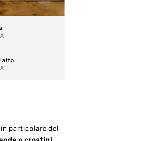
à
IA
iatto
SA
in particolare del
 sode o crostini
.