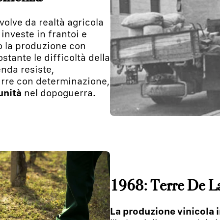
evolve da realtà agricola
investe in frantoi e
do la produzione con
stante le difficoltà della
nda resiste,
urre con determinazione,
unità
nel dopoguerra.
1968: Terre De L
La produzione vinicola i