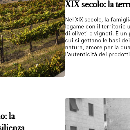
XIX secolo: la ter
Nel XIX secolo, la famigl
legame con il territorio
di oliveti e vigneti. È un
cui si gettano le basi dei
natura, amore per la qu
l’autenticità dei prodotti
o: la
ilienza