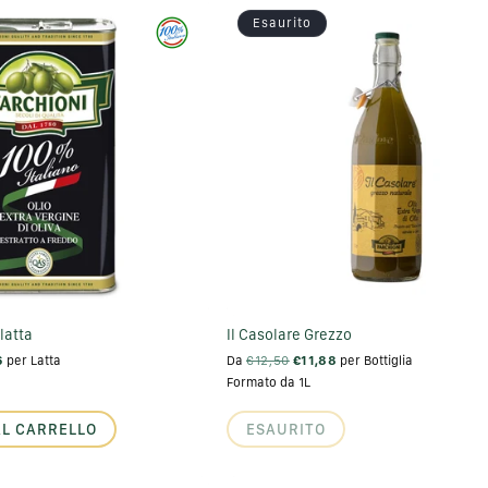
Esaurito
latta
Il Casolare Grezzo
6
per Latta
Da
€12,50
€11,88
per Bottiglia
Formato da 1L
AL CARRELLO
ESAURITO