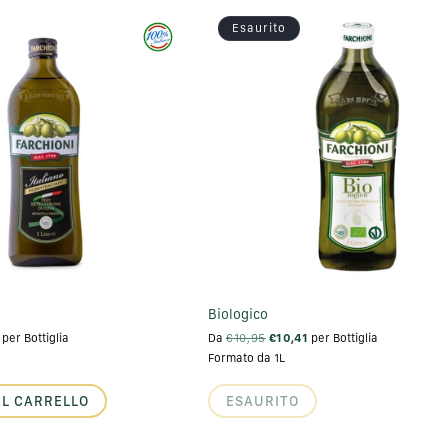
Esaurito
Biologico
per Bottiglia
Da
€10,95
€10,41
per Bottiglia
Formato da 1L
AL CARRELLO
ESAURITO