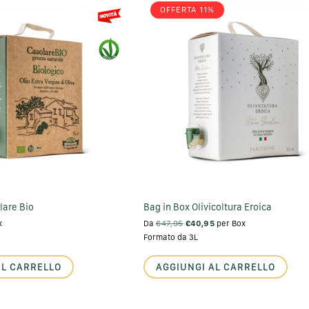
OFFERTA 11%
lare Bio
Bag in Box Olivicoltura Eroica
x
Da
€47,95
€40,95
per Box
Formato da 3L
AL CARRELLO
AGGIUNGI AL CARRELLO