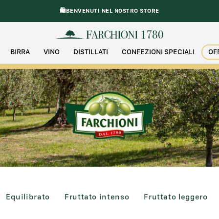
🛍️BENVENUTI NEL NOSTRO STORE
BIRRA
VINO
DISTILLATI
CONFEZIONI SPECIALI
OF
)
 prodotti)
Equilibrato (22 prodotti)
Fruttato intenso (2 prodotti)
Fruttato leggero (1
Equilibrato
Fruttato intenso
Fruttato leggero