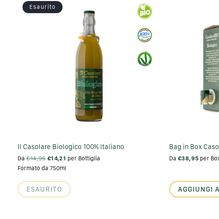
Esaurito
Il Casolare Biologico 100% Italiano
Bag in Box Caso
Da
€14,95
€14,21
per Bottiglia
Da
€38,95
per Bo
Formato da 750ml
ESAURITO
AGGIUNGI 