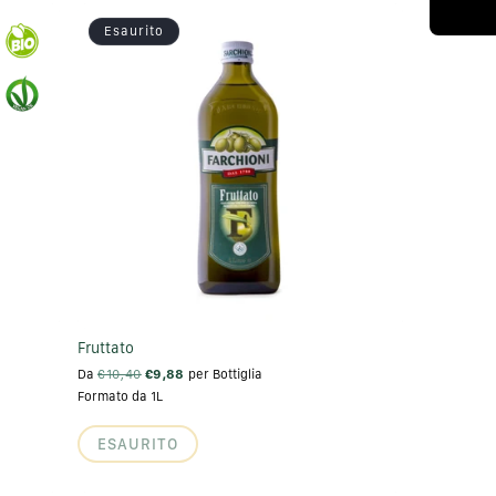
g
Esaurito
r
a
f
i
c
a
Fruttato
Da
€10,40
€9,88
per Bottiglia
Formato da 1L
ESAURITO