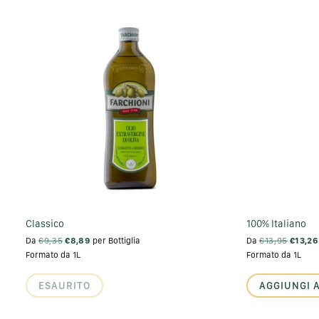
Classico
100% Italiano
Da
€9,35
€8,89
per Bottiglia
Da
€13,95
€13,26
Formato da 1L
Formato da 1L
ESAURITO
AGGIUNGI 