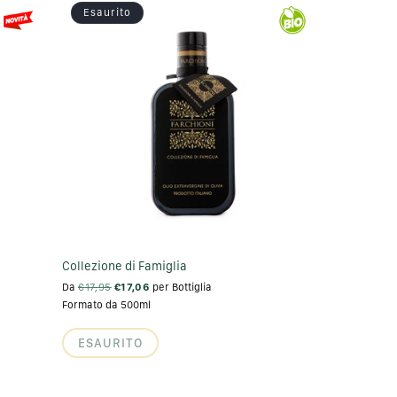
Esaurito
Collezione di Famiglia
Da
€17,95
€17,06
per Bottiglia
Formato da 500ml
ESAURITO