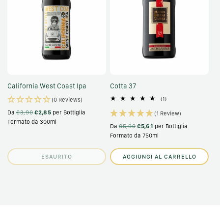
California West Coast Ipa
Cotta 37
1
(1)
(0 Reviews)
recensioni
Da
€3,90
€2,85
per Bottiglia
totali
(1 Review)
Formato da 300ml
Da
€5,90
€5,61
per Bottiglia
Formato da 750ml
ESAURITO
AGGIUNGI AL CARRELLO