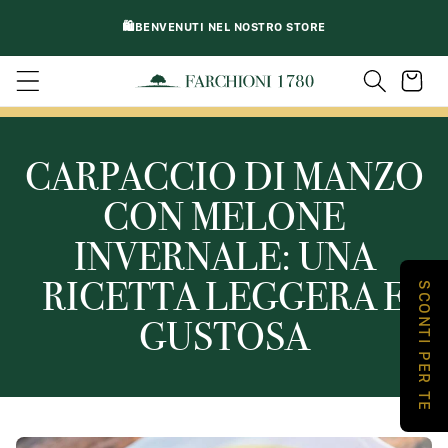
VAI
DIRETTAMENTE
🛍️BENVENUTI NEL NOSTRO STORE
AI CONTENUTI
Carrello
CARPACCIO DI MANZO
CON MELONE
INVERNALE: UNA
RICETTA LEGGERA E
SCONTI PER TE
GUSTOSA