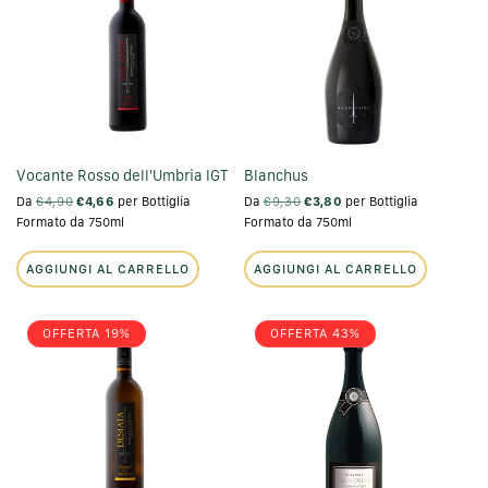
Z
I
O
N
E
Vocante Rosso dell'Umbria IGT
Blanchus
Da
€4,90
€4,66
per Bottiglia
Da
€9,30
€3,80
per Bottiglia
:
Formato da 750ml
Formato da 750ml
AGGIUNGI AL CARRELLO
AGGIUNGI AL CARRELLO
OFFERTA 19%
OFFERTA 43%