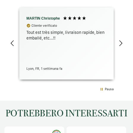
MARTIN Christophe
GR
Cliente verificato
Tout est très simple, livraison rapide, bien
Pac
emballé, etc...!!
con
Lyon, FR, 1 settimana fa
San 
Pausa
POTREBBERO INTERESSARTI