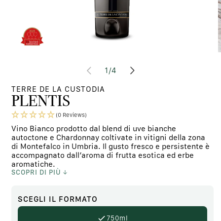
Apri
A
contenuti
c
su
1
/
4
multimediali
m
1
2
in
i
TERRE DE LA CUSTODIA
finestra
f
PLENTIS
modale
m
(0 Reviews)
Vino Bianco prodotto dal blend di uve bianche
autoctone e Chardonnay coltivate in vitigni della zona
di Montefalco in Umbria. Il gusto fresco e persistente è
accompagnato dall’aroma di frutta esotica ed erbe
aromatiche.
SCOPRI DI PIÙ
SCEGLI
IL FORMATO
750ml