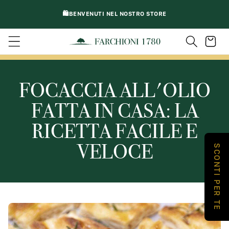
VAI
DIRETTAMENTE
🛍️BENVENUTI NEL NOSTRO STORE
AI CONTENUTI
Carrello
FOCACCIA ALL'OLIO
FATTA IN CASA: LA
RICETTA FACILE E
VELOCE
SCONTI PER TE