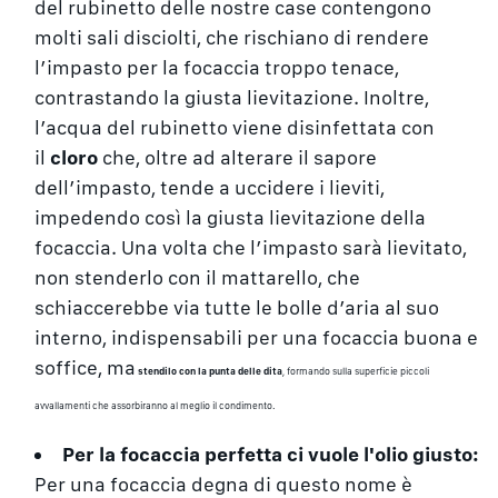
del rubinetto delle nostre case contengono
molti sali disciolti, che rischiano di rendere
l’impasto per la focaccia troppo tenace,
contrastando la giusta lievitazione. Inoltre,
l’acqua del rubinetto viene disinfettata con
il
cloro
che, oltre ad alterare il sapore
dell’impasto, tende a uccidere i lieviti,
impedendo così la giusta lievitazione della
focaccia. Una volta che l’impasto sarà lievitato,
non stenderlo con il mattarello, che
schiaccerebbe via tutte le bolle d’aria al suo
interno, indispensabili per una focaccia buona e
soffice, ma
stendilo con la punta delle dita
, formando sulla superficie piccoli
avvallamenti che assorbiranno al meglio il condimento.
Per la focaccia perfetta ci vuole l'olio giusto:
Per una focaccia degna di questo nome è