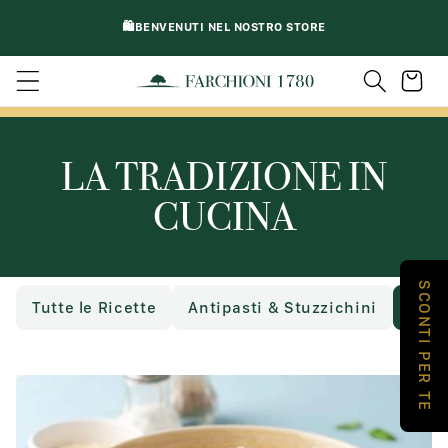
VAI
DIRETTAMENTE
🛍️BENVENUTI NEL NOSTRO STORE
AI CONTENUTI
Carrello
LA TRADIZIONE IN
CUCINA
SCONTI PER TE
Tutte le Ricette
Antipasti & Stuzzichini
Primi