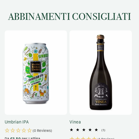
ABBINAMENTI CONSIGLIATI
Umbrian IPA
Vinea
1
(1)
(0 Reviews)
recensioni
Da
€3,50
per Lattina
totali