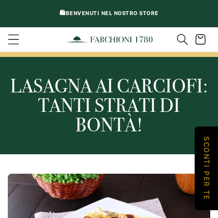
VAI
DIRETTAMENTE
🛍️BENVENUTI NEL NOSTRO STORE
AI CONTENUTI
Carrello
LASAGNA AI CARCIOFI:
TANTI STRATI DI
BONTÀ!
SCONTI PER TE