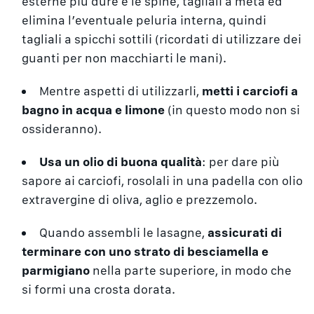
esterne più dure e le spine, tagliali a metà ed
elimina l’eventuale peluria interna, quindi
tagliali a spicchi sottili (ricordati di utilizzare dei
guanti per non macchiarti le mani).
Mentre aspetti di utilizzarli,
metti i carciofi a
bagno in acqua e limone
(in questo modo non si
ossideranno).
Usa un olio di buona qualità
: per dare più
sapore ai carciofi, rosolali in una padella con olio
extravergine di oliva, aglio e prezzemolo.
Quando assembli le lasagne,
assicurati di
terminare con uno strato di besciamella e
parmigiano
nella parte superiore, in modo che
si formi una crosta dorata.