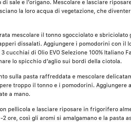
o di sale e l’origano. Mescolare e lasciare riposa
asciano la loro acqua di vegetazione, che diventer
rata mescolare il tonno sgocciolato e sbriciolato
apperi dissalati. Aggiungere i pomodorini con il l
i 3 cucchiai di Olio EVO Selezione 100% Italiano F
are lo spicchio d’aglio sui bordi della ciotola.
nto sulla pasta raffreddata e mescolare delicat
ere troppo il tonno e i pomodorini. Aggiungere all
zate a mano.
con pellicola e lasciare riposare in frigorifero a
 1-2 ore, così gli aromi si amalgamano e la pasta a