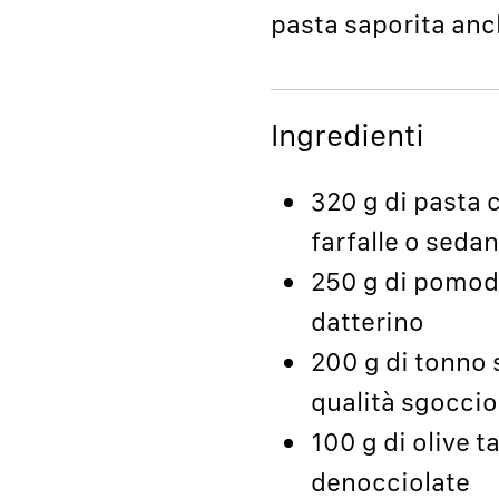
pasta saporita anch
Ingredienti
320 g di pasta co
farfalle o sedan
250 g di pomodo
datterino
200 g di tonno s
qualità sgoccio
100 g di olive 
denocciolate