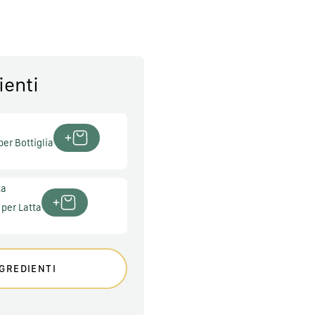
ienti
per Bottiglia
ta
per Latta
GREDIENTI