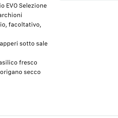
lio EVO Selezione
archioni
io, facoltativo,
capperi sotto sale
asilico fresco
 origano secco