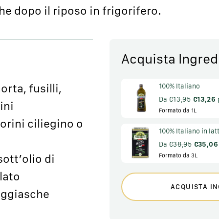
e dopo il riposo in frigorifero.
Acquista Ingred
rta, fusilli,
100% Italiano
Da
€13,95
€13,26
ini
Formato da 1L
rini ciliegino o
100% Italiano in lat
Da
€38,95
€35,06
ott’olio di
Formato da 3L
lato
ACQUISTA IN
taggiasche