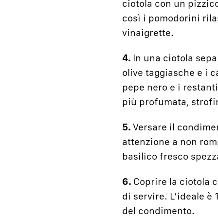
ciotola con un pizzic
così i pomodorini ril
vinaigrette.
4.
In una ciotola sepa
olive taggiasche e i c
pepe nero e i restant
più profumata, strofin
5.
Versare il condime
attenzione a non romp
basilico fresco spez
6.
Coprire la ciotola 
di servire. L’ideale è
del condimento.