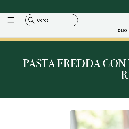
AI
IRETTAMENTE
I CONTENUTI
Cerca
OLIO
PASTA FREDDA CON 
R