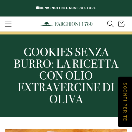
VAI
DIRETTAMENTE
🛍️BENVENUTI NEL NOSTRO STORE
AI CONTENUTI
Carrello
COOKIES SENZA
BURRO: LA RICETTA
CON OLIO
EXTRAVERGINE DI
SCONTI PER TE
OLIVA