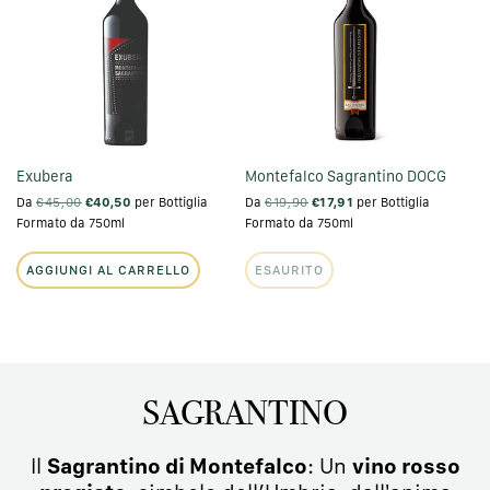
Z
I
O
N
E
Exubera
Montefalco Sagrantino DOCG
Da
€45,00
€40,50
per Bottiglia
Da
€19,90
€17,91
per Bottiglia
:
Formato da 750ml
Formato da 750ml
AGGIUNGI AL CARRELLO
ESAURITO
SAGRANTINO
Il
Sagrantino di Montefalco
: Un
vino rosso