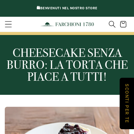
VAI
DIRETTAMENTE
🛍️BENVENUTI NEL NOSTRO STORE
AI CONTENUTI
Carrello
CHEESECAKE SENZA
BURRO: LA TORTA CHE
PIACE A TUTTI!
SCONTI PER TE